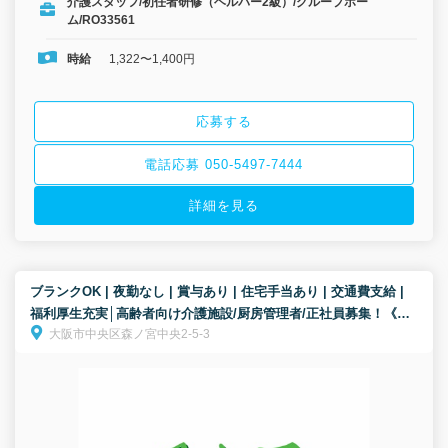
介護スタッフ/初任者研修（ヘルパー2級）/グループホー
ム/RO33561
時給
1,322〜1,400円
応募する
電話応募 050-5497-7444
詳細を見る
ブランクOK | 夜勤なし | 賞与あり | 住宅手当あり | 交通費支給 |
福利厚生充実│高齢者向け介護施設/厨房管理者/正社員募集！《ボ
大阪市中央区森ノ宮中央2-5-3
ーナス以外の特別報酬、約33万円の支給実績！》