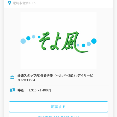
尼崎市食満7-17-1
ービス/介護スタッフ/パート募集！【無資格・未経験歓迎！】笑顔
と安心を届けるお仕事です！
介護スタッフ/初任者研修（ヘルパー2級）/デイサービ
ス/RO33564
時給
1,316〜1,400円
応募する