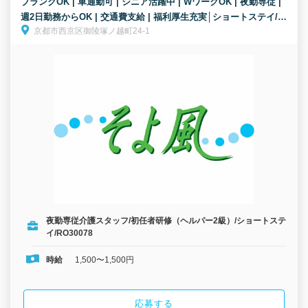
ブランクOK | 車通勤可 | シニア活躍中 | WワークOK | 夜勤専従 |
週2日勤務からOK | 交通費支給 | 福利厚生充実│ショートステイ/夜
京都市西京区御陵塚ノ越町24-1
勤専従介護スタッフ/パート募集！高齢者の夜間の安心を支えま
す。
夜勤専従介護スタッフ/初任者研修（ヘルパー2級）/ショートステ
イ/RO30078
時給
1,500〜1,500円
応募する