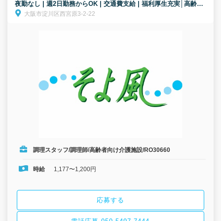
夜勤なし | 週2日勤務からOK | 交通費支給 | 福利厚生充実│高齢者
大阪市淀川区西宮原3-2-22
向け介護施設/調理スタッフ/パート募集！【無資格・未経験歓
迎！】
調理スタッフ/調理師/高齢者向け介護施設/RO30660
時給
1,177〜1,200円
応募する