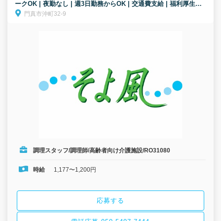
ークOK | 夜勤なし | 週3日勤務からOK | 交通費支給 | 福利厚生充
門真市沖町32-9
実│高齢者向け介護施設/調理スタッフ/パート募集！【無資格・未
経験歓迎！】
調理スタッフ/調理師/高齢者向け介護施設/RO31080
時給
1,177〜1,200円
応募する