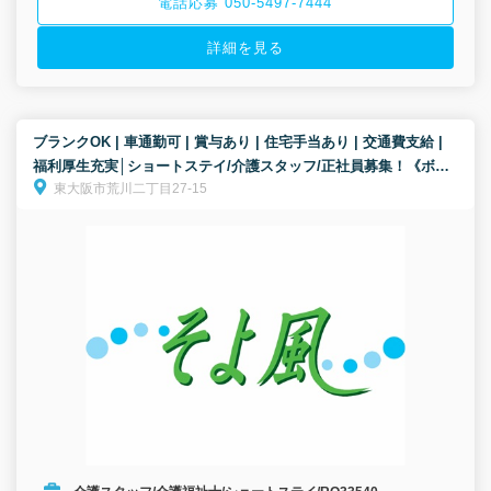
電話応募 050-5497-7444
詳細を見る
ブランクOK | 車通勤可 | 賞与あり | 住宅手当あり | 交通費支給 |
福利厚生充実│ショートステイ/介護スタッフ/正社員募集！《ボー
東大阪市荒川二丁目27-15
ナス以外の特別報酬、約34万円の支給実績！》