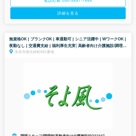
電話応募 050-5497-7444
詳細を見る
無資格OK | ブランクOK | 車通勤可 | シニア活躍中 | WワークOK |
夜勤なし | 交通費支給 | 福利厚生充実│高齢者向け介護施設/調理ス
奈良市南京終町681番地
タッフ/パート募集！【無資格・未経験歓迎！】
調理スタッフ/調理師/高齢者向け介護施設/RO31047