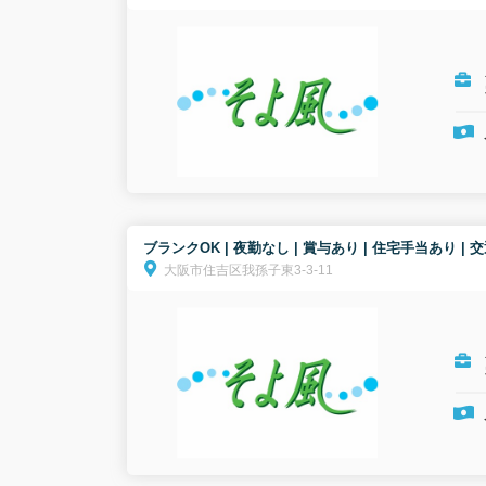
ブランクOK | 夜勤なし | 賞与あり | 住宅手当あ
大阪市住吉区我孫子東3-3-11