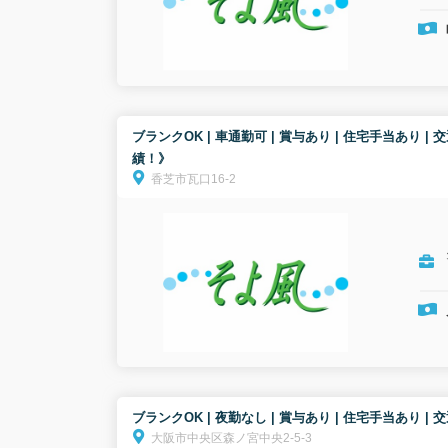
ブランクOK | 車通勤可 | 賞与あり | 住宅手当あ
績！》
香芝市瓦口16-2
ブランクOK | 夜勤なし | 賞与あり | 住宅手当あ
大阪市中央区森ノ宮中央2-5-3