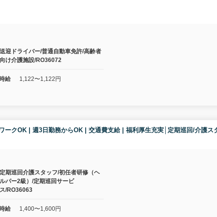
送迎ドライバー/普通自動車免許/高齢者
向け介護施設/RO36072
時給
1,122〜1,122円
| WワークOK | 週3日勤務からOK | 交通費支給 | 福利厚生充実│定期巡回/介
定期巡回介護スタッフ/初任者研修（ヘ
ルパー2級）/定期巡回サービ
ス/RO36063
時給
1,400〜1,600円