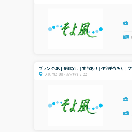
ブランクOK | 夜勤なし | 賞与あり | 住宅手当あ
大阪市淀川区西宮原3-2-22