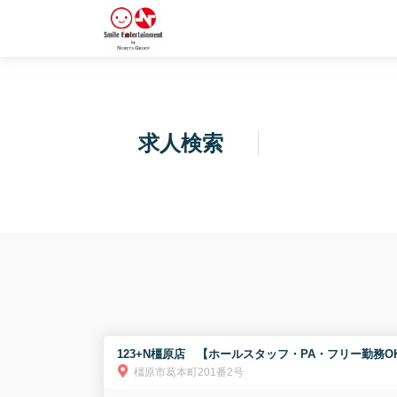
求人検索
123+N橿原店 【ホールスタッフ・PA・フリー勤務O
橿原市葛本町201番2号