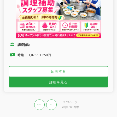
調理補助
時給
1,075〜1,250円
応募する
詳細を見る
3 / 3ページ
<<
<
20件 / 60件中