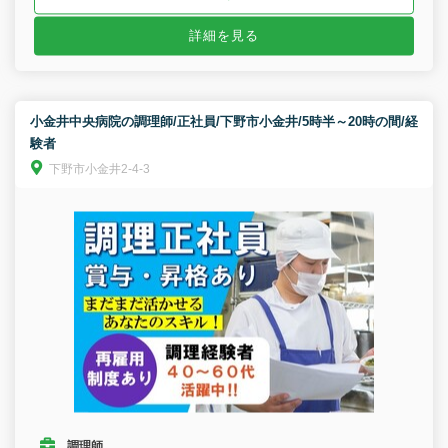
詳細を見る
小金井中央病院の調理師/正社員/下野市小金井/5時半～20時の間/経
験者
下野市小金井2-4-3
調理師