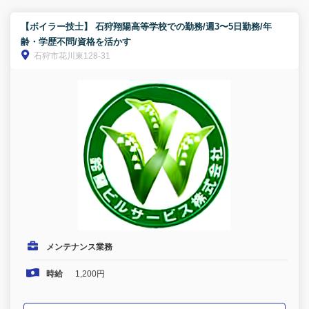
【ボイラー技士】 石狩翔陽高等学校での勤務/週3〜5日勤務/年
齢・学歴不問/資格を活かす
石狩市花川東128-31
メンテナンス業務
時給
1,200円