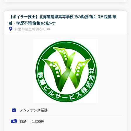
【ボイラー技士】北海道清里高等学校での勤務/週2~3日程度/年
齢・学歴不問/資格を活かす
斜里郡清里町羽衣町38
メンテナンス業務
時給
1,300円