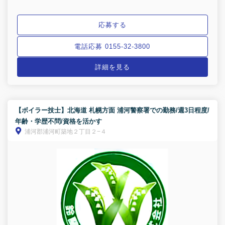
応募する
電話応募 0155-32-3800
詳細を見る
【ボイラー技士】北海道 札幌方面 浦河警察署での勤務/週3日程度/
年齢・学歴不問/資格を活かす
浦河郡浦河町築地２丁目２−４