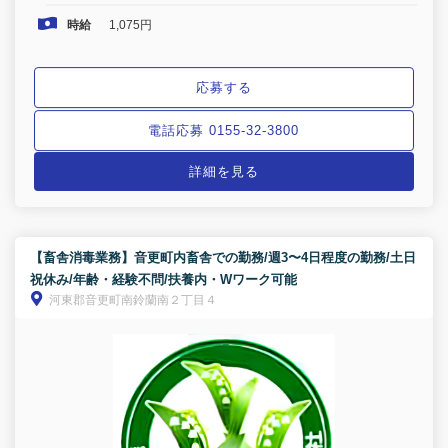
時給
1,075円
応募する
電話応募 0155-32-3800
詳細を見る
【畜舎消毒業務】音更町内畜舎での勤務/週3〜4日程度の勤務/土日
祝休み/年齢・経験不問/扶養内・Wワーク可能
河東郡音更町南鈴蘭南２丁目４