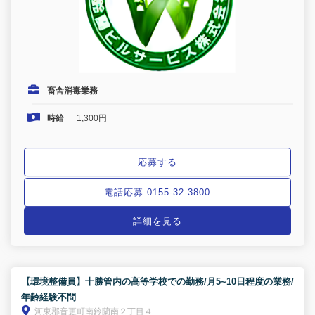
畜舎消毒業務
時給
1,300円
応募する
電話応募 0155-32-3800
詳細を見る
【環境整備員】十勝管内の高等学校での勤務/月5~10日程度の業務/
年齢経験不問
河東郡音更町南鈴蘭南２丁目４