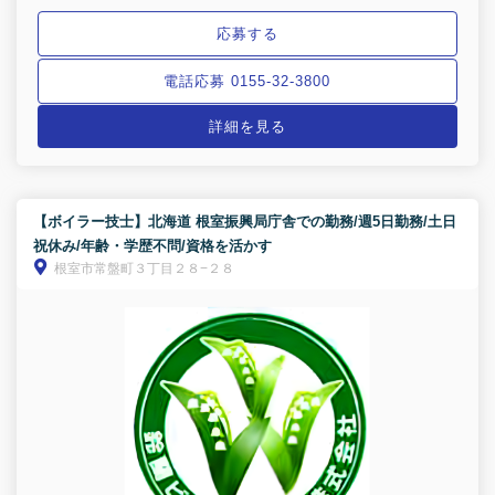
応募する
電話応募 0155-32-3800
詳細を見る
【ボイラー技士】北海道 根室振興局庁舎での勤務/週5日勤務/土日
祝休み/年齢・学歴不問/資格を活かす
根室市常盤町３丁目２８−２８