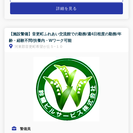
詳細を見る
【施設警備】音更町ふれあい交流館での勤務/週4日程度の勤務/年
齢・経験不問/扶養内・Wワーク可能
河東郡音更町希望が丘５−１０
警備員