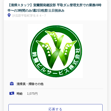
【清掃スタッフ】室蘭開発建設部 平取ダム管理支所での業務/8時
半〜の3時間のみ/週2日程度/土日祝休み
沙流郡平取町芽生８４−７
清掃員・掃除その他
時給
1,075円
応募する