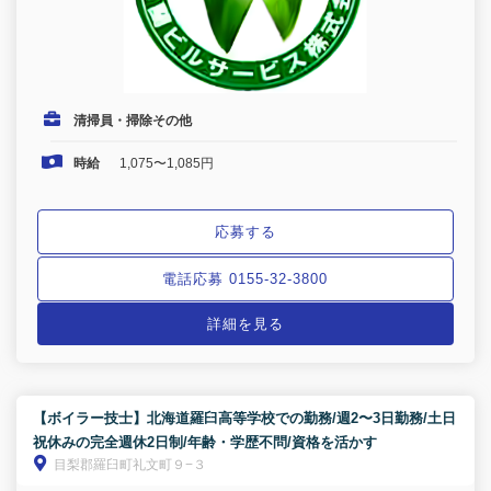
清掃員・掃除その他
時給
1,075〜1,085円
応募する
電話応募 0155-32-3800
詳細を見る
【ボイラー技士】北海道羅臼高等学校での勤務/週2〜3日勤務/土日
祝休みの完全週休2日制/年齢・学歴不問/資格を活かす
目梨郡羅臼町礼文町９−３