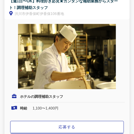
【週1日〜OK】料理好き必見★カンタンな補助業務からスター
ト！調理補助スタッフ
渋川市伊香保町伊香保106番地
ホテルの調理補助スタッフ
時給
1,100〜1,400円
応募する