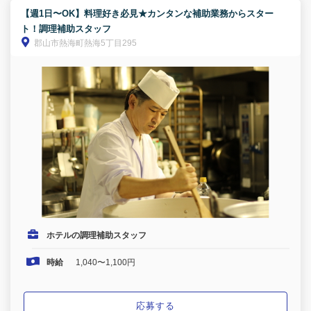
【週1日〜OK】料理好き必見★カンタンな補助業務からスター
ト！調理補助スタッフ
郡山市熱海町熱海5丁目295
ホテルの調理補助スタッフ
時給
1,040〜1,100円
応募する