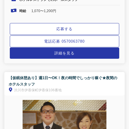
時給
1,070〜1,200円
応募する
電話応募 0570063780
詳細を見る
【仮眠休憩あり】週1日〜OK！夜の時間でしっかり稼ぐ★夜間の
ホテルスタッフ
渋川市伊香保町伊香保106番地