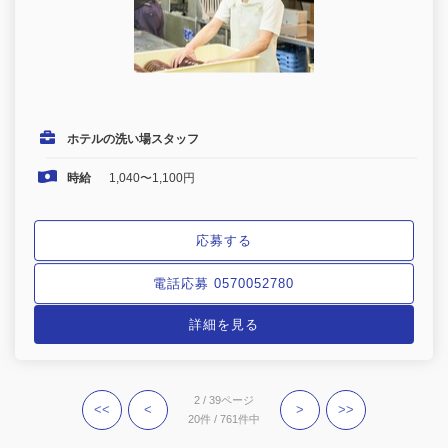
ホテルの洗い場スタッフ
時給
1,040〜1,100円
応募する
電話応募 0570052780
詳細を見る
2 / 39ページ
<<
<
>
>>
20件 / 761件中