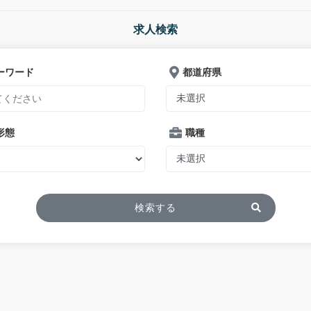
求人検索
ーワード
都道府県
形態
職種
検索する