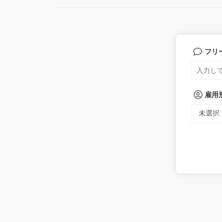
フリ
雇用