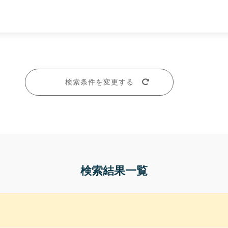
検索条件を変更する
検索結果一覧