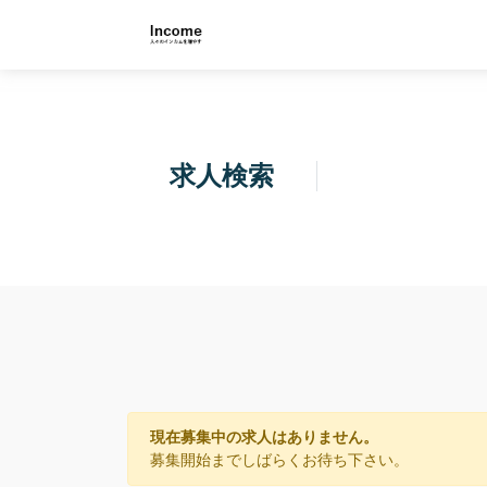
求人検索
現在募集中の求人はありません。
募集開始までしばらくお待ち下さい。