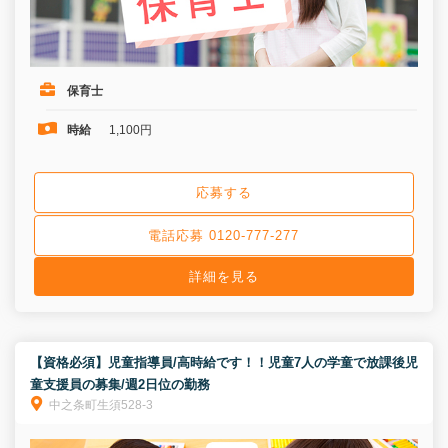
保育士
時給
1,100円
応募する
電話応募 0120-777-277
詳細を見る
【資格必須】児童指導員/高時給です！！児童7人の学童で放課後児
童支援員の募集/週2日位の勤務
中之条町生須528-3