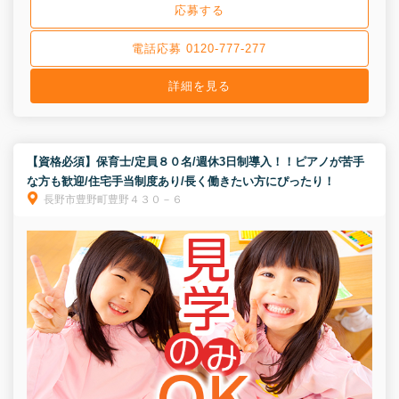
応募する
電話応募 0120-777-277
詳細を見る
【資格必須】保育士/定員８０名/週休3日制導入！！ピアノが苦手
な方も歓迎/住宅手当制度あり/長く働きたい方にぴったり！
長野市豊野町豊野４３０－６