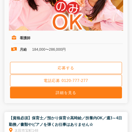
看護師
月給
184,000〜286,000円
応募する
電話応募 0120-777-277
詳細を見る
【資格必須】保育士／預かり保育☆高時給／扶養内OK／週3～4日
勤務／書類やピアノを弾くお仕事はありません☆
太田市宝町148