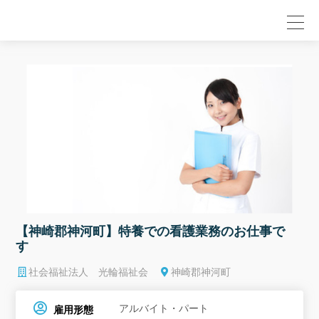
null
【神崎郡神河町】特養での看護業務のお仕事で
す
社会福祉法人 光輪福祉会
神崎郡神河町
アルバイト・パート
雇用形態