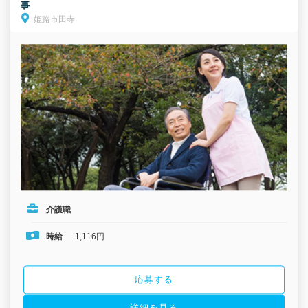
事
姫路市田寺
介護職
時給
1,116円
応募する