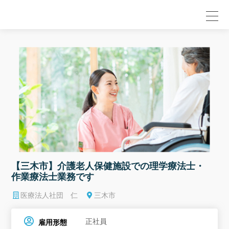
null
【三木市】介護老人保健施設での理学療法士・
作業療法士業務です
医療法人社団 仁
三木市
正社員
雇用形態