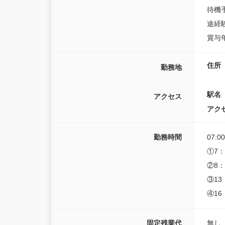
待機手
途経
賞与年
住所
勤務地
駅名
アクセス
アク
勤務時間
07:0
①7：
②8：
③13
④16
固定残業代
無し