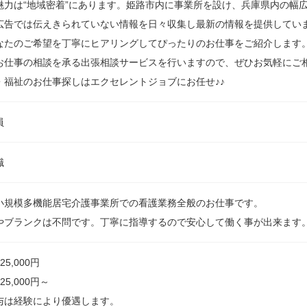
魅力は“地域密着”にあります。姫路市内に事業所を設け、兵庫県内の幅
広告では伝えきられていない情報を日々収集し最新の情報を提供していま
なたのご希望を丁寧にヒアリングしてぴったりのお仕事をご紹介します
お仕事の相談を承る出張相談サービスを行いますので、ぜひお気軽にご
・福祉のお仕事探しはエクセレントジョブにお任せ♪♪
員
職
小規模多機能居宅介護事業所での看護業務全般のお仕事です。
やブランクは不問です。丁寧に指導するので安心して働く事が出来ます
25,000円
25,000円～
与は経験により優遇します。