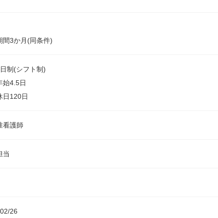
間3か月(同条件)
2日制(シフト制)
年始4.5日
日120日
准看護師
担当
02/26