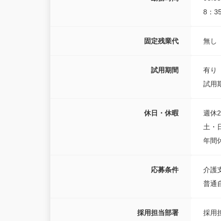
8：3
固定残業代
無し
試用期間
有り
試用期
休日・休暇
週休
土・
年間休
応募条件
介護
普通
採用担当部署
採用