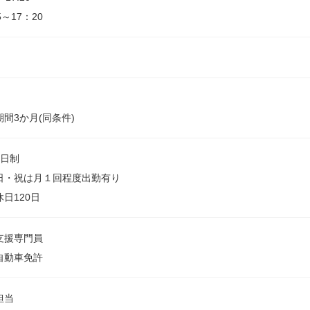
5～17：20
間3か月(同条件)
2日制
日・祝は月１回程度出勤有り
日120日
支援専門員
自動車免許
担当