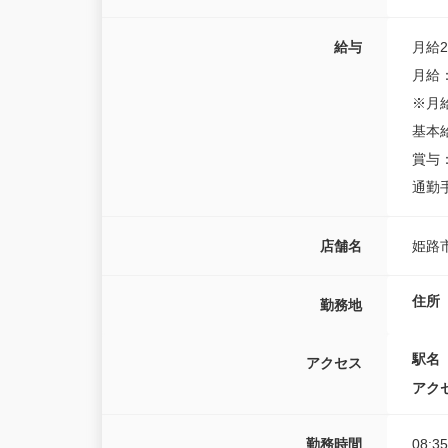
給与
月給2
月給：
※月
基本給
賞与
通勤手
店舗名
姫路
住所
勤務地
駅名
アクセス
アク
勤務時間
08:3