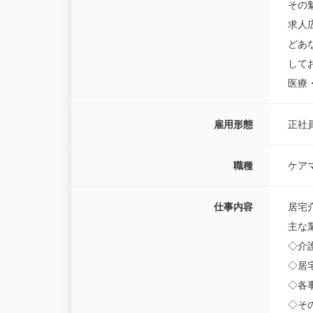
その
求人
どあ
して
医療
雇用形態
正社
職種
ケア
仕事内容
居宅
主な
◇介
◇居
◇各
◇そ