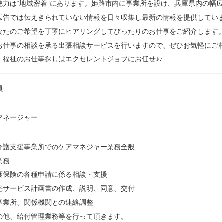
魅力は“地域密着”にあります。姫路市内に事業所を設け、兵庫県内の幅
広告では伝えきられていない情報を日々収集し最新の情報を提供していま
なたのご希望を丁寧にヒアリングしてぴったりのお仕事をご紹介します
お仕事の相談を承る出張相談サービスを行いますので、ぜひお気軽にご
・福祉のお仕事探しはエクセレントジョブにお任せ♪♪
員
マネージャー
介護支援事業所でのケアマネジャー業務全般
業務
護保険の各種申請に係る相談・支援
宅サービス計画書の作成、説明、同意、交付
事業所、関係機関との連絡調整
の他、給付管理業務等を行って頂きます。