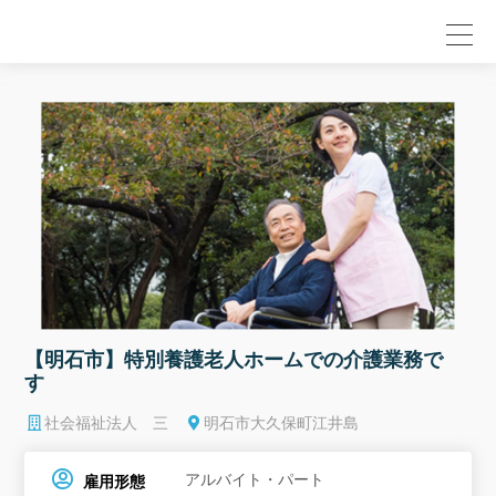
null
【明石市】特別養護老人ホームでの介護業務で
す
社会福祉法人 三
明石市大久保町江井島
アルバイト・パート
雇用形態