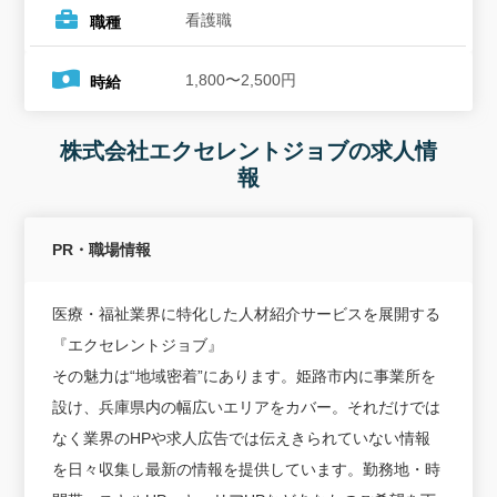
看護職
職種
1,800〜2,500円
時給
株式会社エクセレントジョブの求人情
報
PR・職場情報
医療・福祉業界に特化した人材紹介サービスを展開する
『エクセレントジョブ』
その魅力は“地域密着”にあります。姫路市内に事業所を
設け、兵庫県内の幅広いエリアをカバー。それだけでは
なく業界のHPや求人広告では伝えきられていない情報
を日々収集し最新の情報を提供しています。勤務地・時