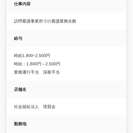
仕事内容
訪問看護事業所での看護業務全般
給与
時給1,800~2,500円
時給：1,800円～2,500円
業務運行手当 深夜手当
店舗名
社会福祉法人 瑛賛会
勤務地