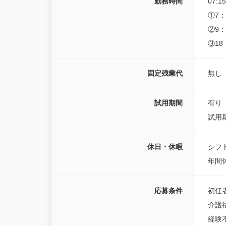
勤務時間
07:1
①7：
②9：
③18
固定残業代
無し
試用期間
有り
試用期
休日・休暇
シフ
年間休
応募条件
初任
介護
経験