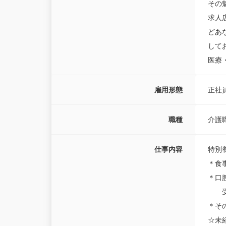
その
求人
どあ
して
医療
雇用形態
正社
職種
介護
仕事内容
特別
＊食
＊口
受診
＊そ
☆未