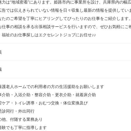
魅力は“地域密着”にあります。姫路市内に事業所を設け、兵庫県内の幅
広告では伝えきられていない情報を日々収集し最新の情報を提供していま
なたのご希望を丁寧にヒアリングしてぴったりのお仕事をご紹介します
お仕事の相談を承る出張相談サービスを行いますので、ぜひお気軽にご
・福祉のお仕事探しはエクセレントジョブにお任せ♪♪
員
職
養護老人ホームでの利用者の方の生活援助をお願いします
事介助・入浴介助・整容介助・更衣介助・就着床介助
腔ケア・トイレ誘導・おむつ交換・体位変換及び
同行・外出同行
の他、付随する業務あり
経験でも丁寧に指導します