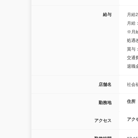
給与
月給20
月給：
※月
処遇
賞与
交通
退職
店舗名
社会
住所
勤務地
アク
アクセス