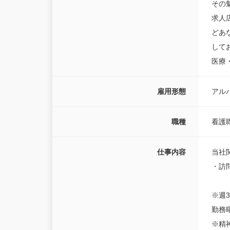
その
求人
どあ
して
医療
雇用形態
アル
職種
看護
仕事内容
当社
・訪
※週
勤務
※精