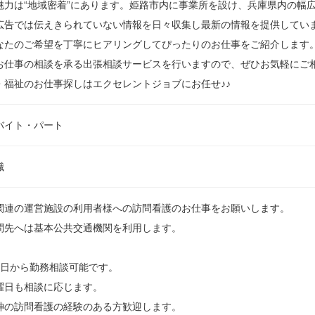
魅力は“地域密着”にあります。姫路市内に事業所を設け、兵庫県内の幅
広告では伝えきられていない情報を日々収集し最新の情報を提供していま
なたのご希望を丁寧にヒアリングしてぴったりのお仕事をご紹介します
お仕事の相談を承る出張相談サービスを行いますので、ぜひお気軽にご
・福祉のお仕事探しはエクセレントジョブにお任せ♪♪
バイト・パート
職
関連の運営施設の利用者様への訪問看護のお仕事をお願いします。
問先へは基本公共交通機関を利用します。
3日から勤務相談可能です。
曜日も相談に応じます。
神の訪問看護の経験のある方歓迎します。