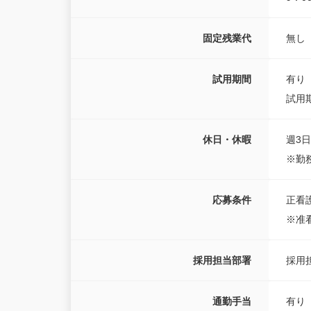
固定残業代
無し
試用期間
有り
試用期
休日・休暇
週3
※勤
応募条件
正
※准
採用担当部署
採用
通勤手当
有り