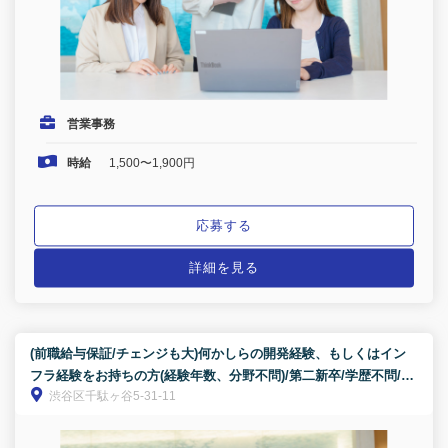
営業事務
時給
1,500〜1,900円
応募する
詳細を見る
(前職給与保証/チェンジも大)何かしらの開発経験、もしくはイン
フラ経験をお持ちの方(経験年数、分野不問)/第二新卒/学歴不問/社
渋谷区千駄ヶ谷5-31-11
会人経験10年以上の方も