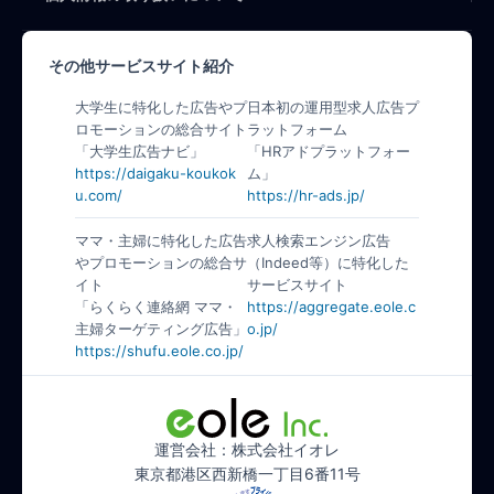
その他サービスサイト紹介
大学生に特化した広告やプ
日本初の運用型求人広告プ
ロモーションの総合サイト
ラットフォーム
「大学生広告ナビ」
「HRアドプラットフォー
https://daigaku-koukok
ム」
u.com/
https://hr-ads.jp/
ママ・主婦に特化した広告
求人検索エンジン広告
やプロモーションの総合サ
（Indeed等）に特化した
イト
サービスサイト
「らくらく連絡網 ママ・
https://aggregate.eole.c
主婦ターゲティング広告」
o.jp/
https://shufu.eole.co.jp/
運営会社：株式会社イオレ
東京都港区西新橋一丁目6番11号