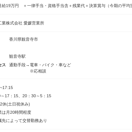
月給19万円 ＋一律手当・資格手当含＋残業代＋決算賞与（今期の平均実
工業株式会社 愛媛営業所
香川県観音寺市
観音寺駅
セス
通勤手段→電車・バイク・車など
※応相談
0~17:15
0～17：15、20：30～5：15
2休(土日祝休み)
業は月20時間程度
属先によって交替勤務あり