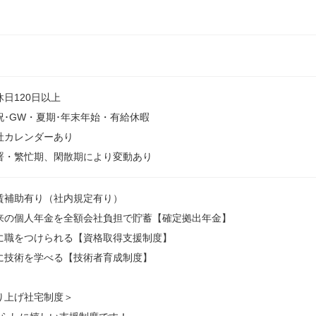
休日120日以上
祝･GW・夏期･年末年始・有給休暇
社カレンダーあり
署・繁忙期、閑散期により変動あり
賃補助有り（社内規定有り）
来の個人年金を全額会社負担で貯蓄【確定拠出年金】
に職をつけられる【資格取得支援制度】
に技術を学べる【技術者育成制度】
り上げ社宅制度＞