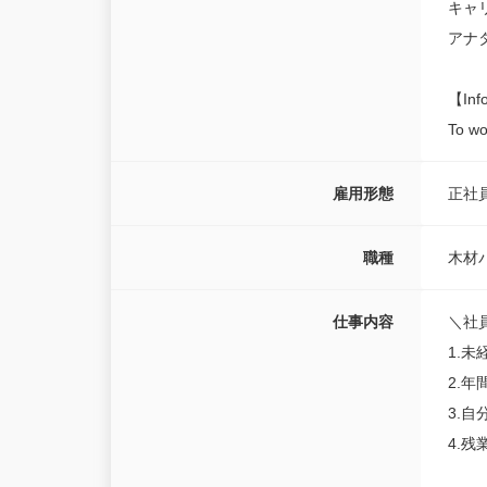
キャ
アナ
【Inf
To wo
雇用形態
正社
職種
木材
仕事内容
＼社
1.
2.
3.
4.