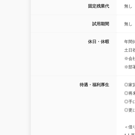
固定残業代
無し
試用期間
無し
休日・休暇
年間
土日
※会
※部
待遇・福利厚生
◎家
◎将
◎手
◎更
＜借