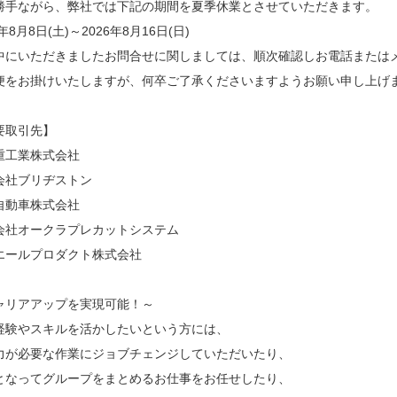
勝手ながら、弊社では下記の期間を夏季休業とさせていただきます。
6年8月8日(土)～2026年8月16日(日)
中にいただきましたお問合せに関しましては、順次確認しお電話または
便をお掛けいたしますが、何卒ご了承くださいますようお願い申し上げ
要取引先】
重工業株式会社
会社ブリヂストン
自動車株式会社
会社オークラプレカットシステム
エールプロダクト株式会社
ャリアアップを実現可能！～
経験やスキルを活かしたいという方には、
力が必要な作業にジョブチェンジしていただいたり、
となってグループをまとめるお仕事をお任せしたり、