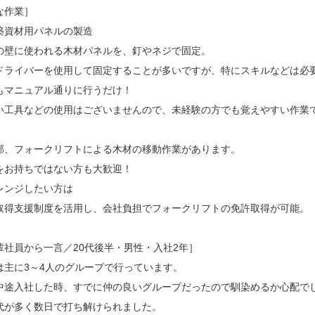
な作業］
築資材用パネルの製造
の壁に使われる木材パネルを、釘やネジで固定。
ドライバーを使用して固定することが多いですが、特にスキルなどは必
もマニュアル通りに行うだけ！
い工具などの使用はございませんので、未経験の方でも覚えやすい作業
部、フォークリフトによる木材の移動作業があります。
をお持ちではない方も大歓迎！
レンジしたい方は
取得支援制度を活用し、会社負担でフォークリフトの免許取得が可能。
輩社員から一言／20代後半・男性・入社2年］
は主に3～4人のグループで行っています。
中途入社した時、すでに仲の良いグループだったので馴染めるか心配で
代が多く数日で打ち解けられました。