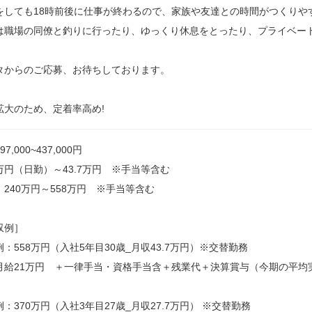
をしても18時前後に仕事が終わるので、家族や友達との時間がつくりや
は職場の同僚と釣りに行ったり、ゆっくり休息をとったり、プライベー
タからのご応募、お待ちしております。
拡大のため、定着率高め!
7,000~437,000円
7万円（日勤）～43.7万円 ※手当等含む
：240万円～558万円 ※手当等含む
収例］
：558万円（入社5年目30歳_月収43.7万円）※交替勤務
月給21万円 ＋一律手当・資格手当含＋残業代＋決算賞与（今期の平均実
：370万円（入社3年目27歳_月収27.7万円） ※交替勤務