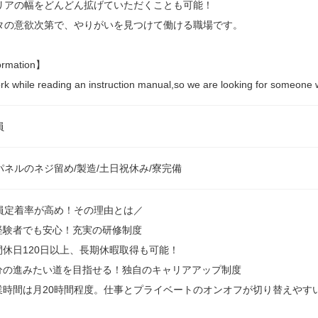
リアの幅をどんどん拡げていただくことも可能！
タの意欲次第で、やりがいを見つけて働ける職場です。
ormation】
rk while reading an instruction manual,so we are looking for someone
員
パネルのネジ留め/製造/土日祝休み/寮完備
員定着率が高め！その理由とは／
未経験者でも安心！充実の研修制度
年間休日120日以上、長期休暇取得も可能！
自分の進みたい道を目指せる！独自のキャリアアップ制度
残業時間は月20時間程度。仕事とプライベートのオンオフが切り替えやす