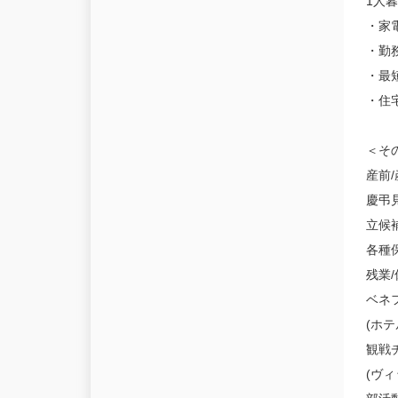
1人
・家
・勤
・最
・住
＜そ
産前/
慶弔
立候
各種
残業
ベネ
(ホ
観戦
(ヴ