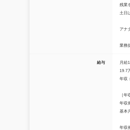
残業
土日
アナ
業務
給与
月給19
19.
年収
［年
年収例
基本
年収例