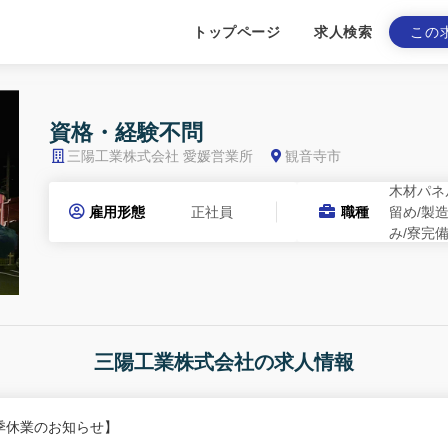
トップページ
求人検索
この
資格・経験不問
三陽工業株式会社 愛媛営業所
観音寺市
木材パネ
雇用形態
正社員
職種
留め/製
み/寮完
三陽工業株式会社の求人情報
季休業のお知らせ】