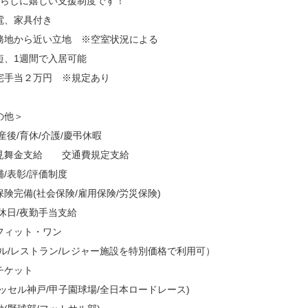
暮らしに嬉しい支援制度です！
電、家具付き
務地から近い立地 ※空室状況による
短、1週間で入居可能
宅手当２万円 ※規定あり
の他＞
産後/育休/介護/慶弔休暇
見舞金支給 交通費規定支給
補/表彰/評価制度
保険完備(社会保険/雇用保険/労災保険)
/休日/夜勤手当支給
フィット・ワン
テル/レストラン/レジャー施設を特別価格で利用可）
チケット
ィッセル神戸/甲子園球場/全日本ロードレース)