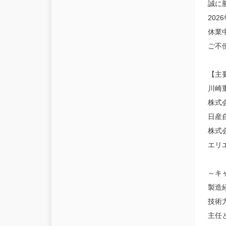
誠に
202
休業
ご不
【主
川崎
株式
日産
株式
エリ
～キ
製造
技術
主任