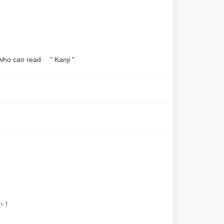
 who can read " Kanji ".
い！