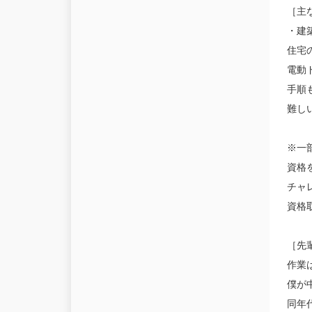
［主
・建
住宅
電動
手順
難し
※一
資格
チャ
資格
［先
作業
僕が
同年