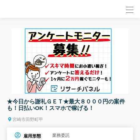
null
★今日から謝礼ＧＥＴ★最大８０００円の案件
も！日払いOK！スマホで稼げる！
宮崎市田野町甲
業務委託
雇用形態