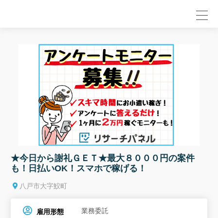
null
★今日から謝礼ＧＥＴ★最大８０００円の案件
も！日払いOK！スマホで稼げる！
八戸市大字鮫町
業務委託
雇用形態