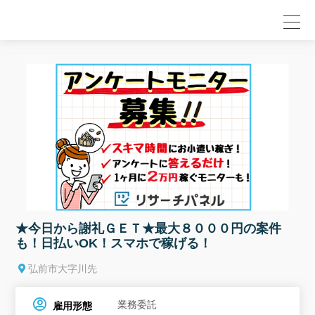
null
★今日から謝礼ＧＥＴ★最大８０００円の案件
も！日払いOK！スマホで稼げる！
弘前市大字川先
業務委託
雇用形態