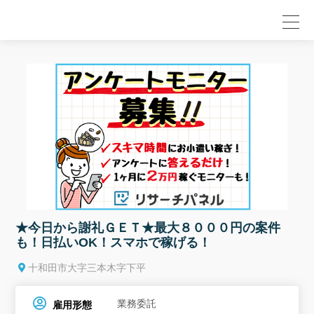
null
★今日から謝礼ＧＥＴ★最大８０００円の案件
も！日払いOK！スマホで稼げる！
十和田市大字三本木字下平
業務委託
雇用形態