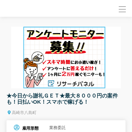
null
★今日から謝礼ＧＥＴ★最大８０００円の案件
も！日払いOK！スマホで稼げる！
高崎市八島町
業務委託
雇用形態