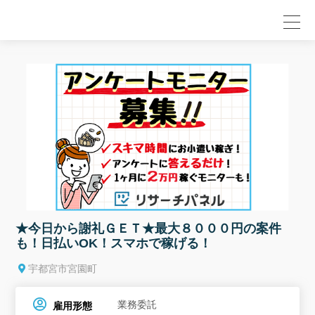
null
★今日から謝礼ＧＥＴ★最大８０００円の案件
も！日払いOK！スマホで稼げる！
宇都宮市宮園町
業務委託
雇用形態