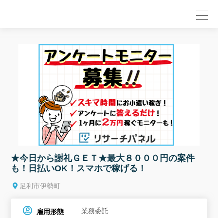
null
★今日から謝礼ＧＥＴ★最大８０００円の案件
も！日払いOK！スマホで稼げる！
足利市伊勢町
業務委託
雇用形態