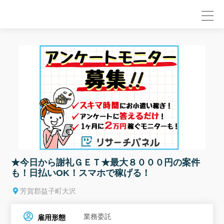
null
★今日から謝礼ＧＥＴ★最大８０００円の案件
も！日払いOK！スマホで稼げる！
芳賀郡益子町大沢
業務委託
雇用形態