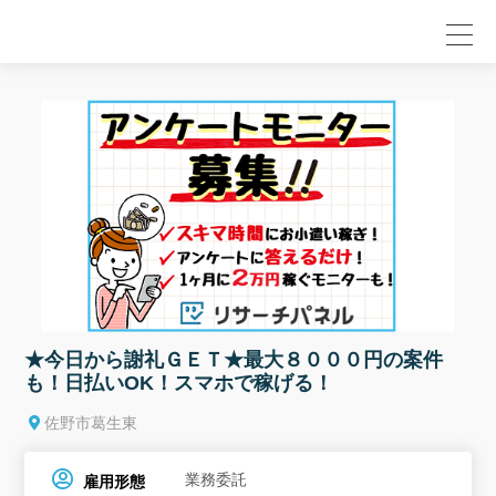
null
★今日から謝礼ＧＥＴ★最大８０００円の案件
も！日払いOK！スマホで稼げる！
佐野市葛生東
業務委託
雇用形態