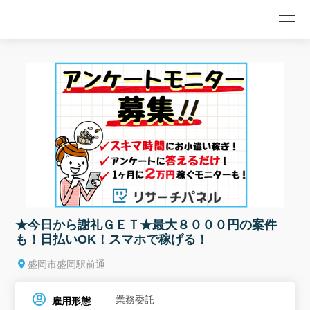
null
★今日から謝礼ＧＥＴ★最大８０００円の案件
も！日払いOK！スマホで稼げる！
盛岡市盛岡駅前通
業務委託
雇用形態