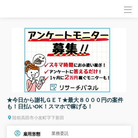
null
★今日から謝礼ＧＥＴ★最大８０００円の案件
も！日払いOK！スマホで稼げる！
陸前高田市小友町字下新田
業務委託
雇用形態