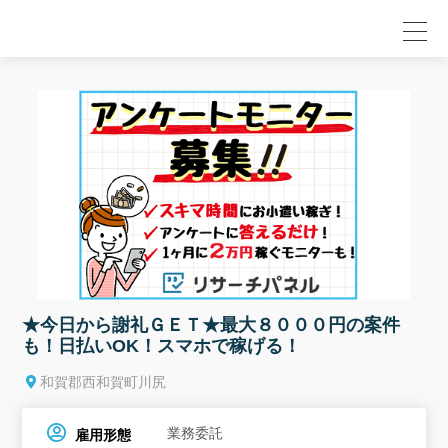
null
★今日から謝礼ＧＥＴ★最大８０００円の案件
も！日払いOK！スマホで稼げる！
和賀郡西和賀町川尻
業務委託
雇用形態