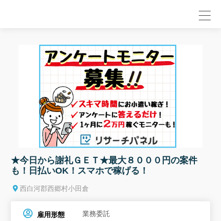
null
★今日から謝礼ＧＥＴ★最大８０００円の案件
も！日払いOK！スマホで稼げる！
西白河郡西郷村小田倉
業務委託
雇用形態