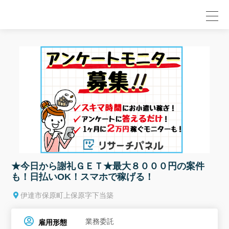
null
★今日から謝礼ＧＥＴ★最大８０００円の案件
も！日払いOK！スマホで稼げる！
伊達市保原町上保原字下当築
業務委託
雇用形態