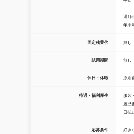
週1
年末
固定残業代
無し
試用期間
無し
休日・休暇
原則
待遇・福利厚生
服装
履歴
日払
応募条件
好き