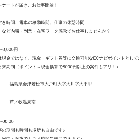
アンケートが届き、お仕事開始！
空き時間、電車の移動時間、仕事の休憩時間
・など内職・副業・在宅ワーク感覚でお仕事しませんか？
~8,000円
は現金ではなく、現金・ギフト券等に交換可能なECナビポイントとして
出来高制（ポイント⇔現金換算で8000円以上の案件もアリ！）
福島県会津若松市大戸町大字大川字大平甲
芦ノ牧温泉南
0~00:00
事の期間も時間も場所も自由です♪
・日中・深夜でも２４時間気軽にできます♪