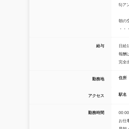
5)
朝の
・・
給与
日給1
報酬
完全
住所
勤務地
駅名
アクセス
勤務時間
00:0
お仕
早朝