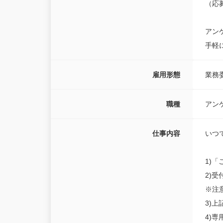
（応
アン
手軽
雇用形態
業務
職種
アン
仕事内容
いつ
1)
2)受
※注
3)
4)