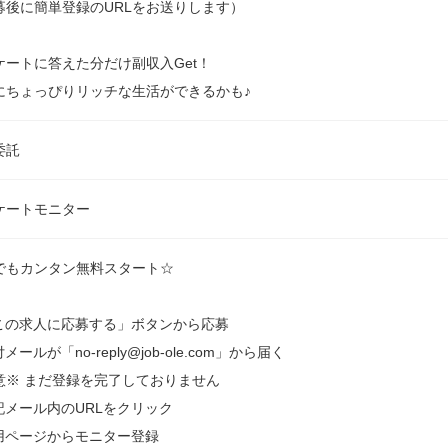
募後に簡単登録のURLをお送りします）
ケートに答えた分だけ副収入Get！
にちょっぴりリッチな生活ができるかも♪
委託
ケートモニター
でもカンタン無料スタート☆
「この求人に応募する」ボタンから応募
付メールが「no-reply@job-ole.com」から届く
意※ まだ登録を完了しておりません
上記メール内のURLをクリック
専用ページからモニター登録