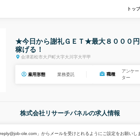
トッ
★今日から謝礼ＧＥＴ★最大８０００円
稼げる！
会津若松市大戸町大字大川字大平甲
アンケー
職種
雇用形態
業務委託
ター
株式会社リサーチパネルの求人情報
-reply@job-ole.com」からメールを受けとれるようにご設定をお願い