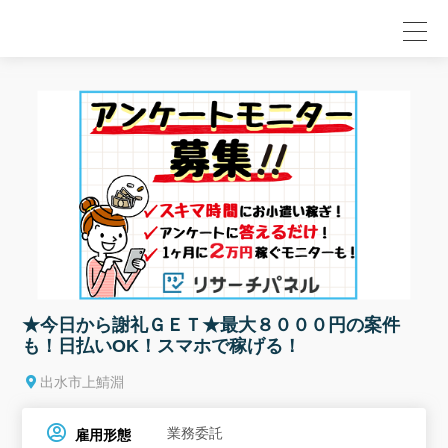
null
★今日から謝礼ＧＥＴ★最大８０００円の案件
も！日払いOK！スマホで稼げる！
出水市上鯖淵
業務委託
雇用形態