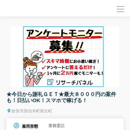
null
★今日から謝礼ＧＥＴ★最大８０００円の案件
も！日払いOK！スマホで稼げる！
姶良市加治木町新生町
業務委託
雇用形態