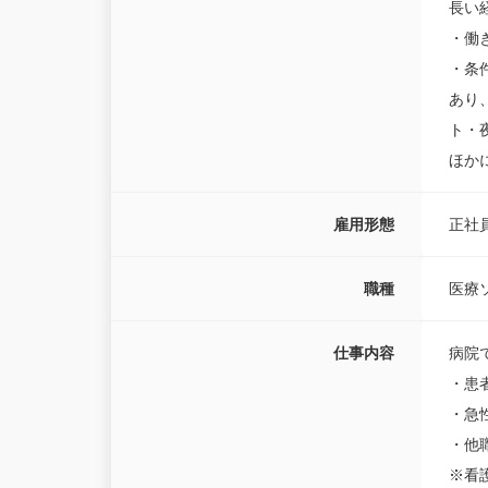
長い
・働
・条
あり
ト・
ほか
雇用形態
正社
職種
医療
仕事内容
病院
・患
・急
・他
※看