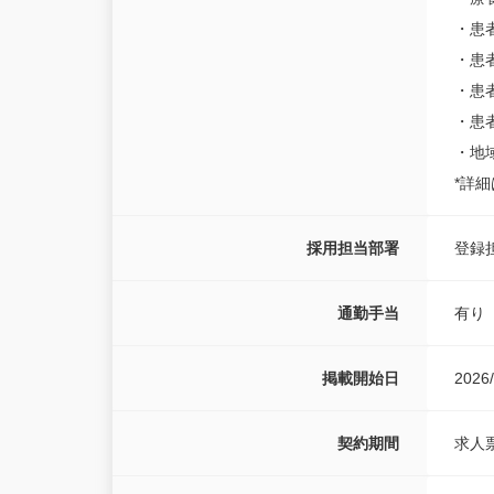
・患
・患
・患
・患
・地
*詳
採用担当部署
登録
通勤手当
有り
掲載開始日
2026/
契約期間
求人