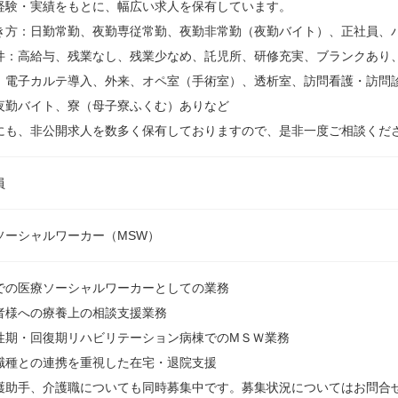
経験・実績をもとに、幅広い求人を保有しています。
き方：日勤常勤、夜勤専従常勤、夜勤非常勤（夜勤バイト）、正社員、
件：高給与、残業なし、残業少なめ、託児所、研修充実、ブランクあり
、電子カルテ導入、外来、オペ室（手術室）、透析室、訪問看護・訪問
夜勤バイト、寮（母子寮ふくむ）ありなど
にも、非公開求人を数多く保有しておりますので、是非一度ご相談くだ
員
ソーシャルワーカー（MSW）
での医療ソーシャルワーカーとしての業務
者様への療養上の相談支援業務
性期・回復期リハビリテーション病棟でのMＳＷ業務
職種との連携を重視した在宅・退院支援
護助手、介護職についても同時募集中です。募集状況についてはお問合