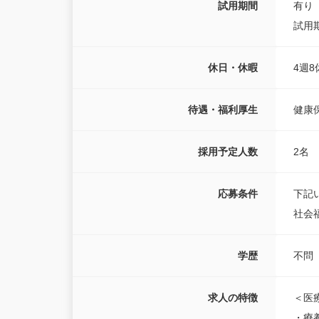
試用期間
有り
試用
休日・休暇
4週8
待遇・福利厚生
健康
採用予定人数
2名
応募条件
下記
社会
学歴
不問
求人の特徴
＜医
・療