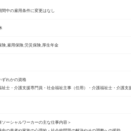
期間中の雇用条件に変更はなし
休
保険,雇用保険,労災保険,厚生年金
いずれかの資格
福祉士・介護支援専門員・社会福祉主事（任用）・介護福祉士・介護支
療ソーシャルワーカーの主な仕事内容＞
養中の患者や家族の心理的・社会的問題の解決やその調整への援助