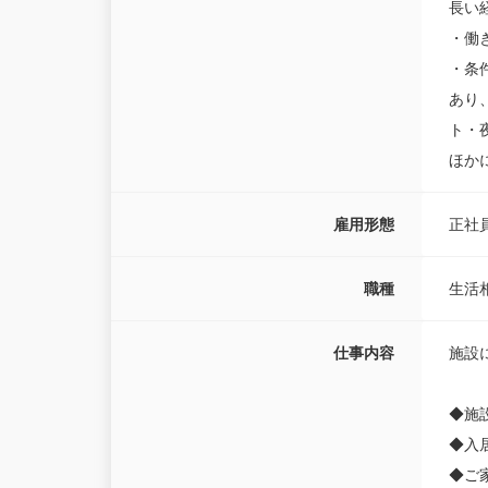
長い
・働
・条
あり
ト・
ほか
雇用形態
正社
職種
生活
仕事内容
施設
◆施
◆入
◆ご