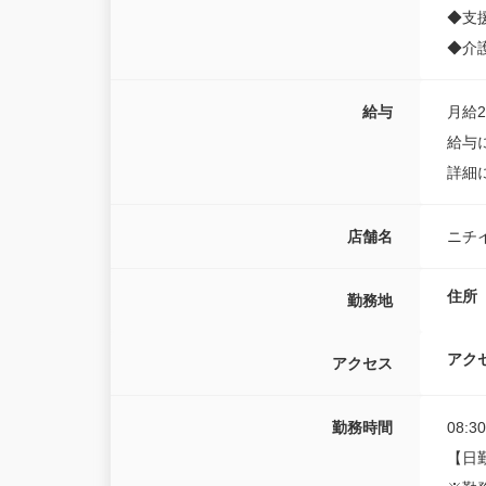
◆支
◆介
給与
月給23
給与
詳細
店舗名
ニチ
住所
勤務地
アク
アクセス
勤務時間
08:3
【日勤】