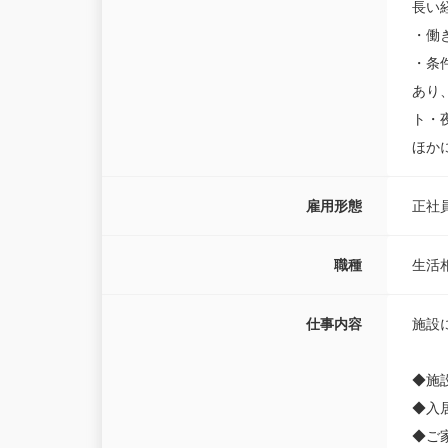
長い
・働
・条
あり
ト・
ほか
雇用形態
正社
職種
生活
仕事内容
施設
◆施
◆入
◆ご