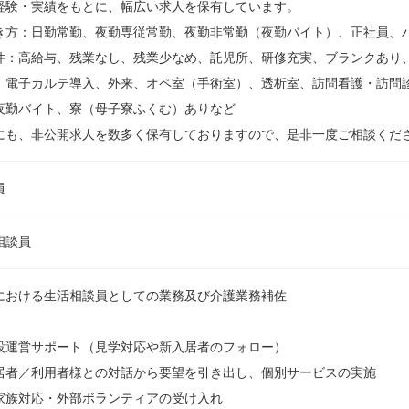
経験・実績をもとに、幅広い求人を保有しています。
き方：日勤常勤、夜勤専従常勤、夜勤非常勤（夜勤バイト）、正社員、
件：高給与、残業なし、残業少なめ、託児所、研修充実、ブランクあり
、電子カルテ導入、外来、オペ室（手術室）、透析室、訪問看護・訪問
夜勤バイト、寮（母子寮ふくむ）ありなど
にも、非公開求人を数多く保有しておりますので、是非一度ご相談くだ
員
相談員
における生活相談員としての業務及び介護業務補佐
設運営サポート（見学対応や新入居者のフォロー）
居者／利用者様との対話から要望を引き出し、個別サービスの実施
家族対応・外部ボランティアの受け入れ