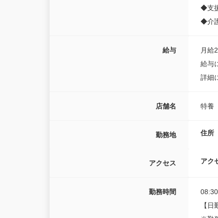
◆支
◆介
給与
月給23
給与
詳細
店舗名
特養
住所
勤務地
アク
アクセス
勤務時間
08:3
【日勤】