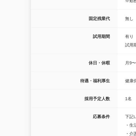
※勤
固定残業代
無し
試用期間
有り
試用
休日・休暇
月9〜
待遇・福利厚生
健康
採用予定人数
1名
応募条件
下記
・生
・介