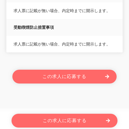
求人票に記載が無い場合、内定時までに開示します。
受動喫煙防止措置事項
求人票に記載が無い場合、内定時までに開示します。
この求人に応募する
Powered By JOBOLE.
この求人に応募する
Copyright © 2026 株式会社ローザス. All Rights Reserved.