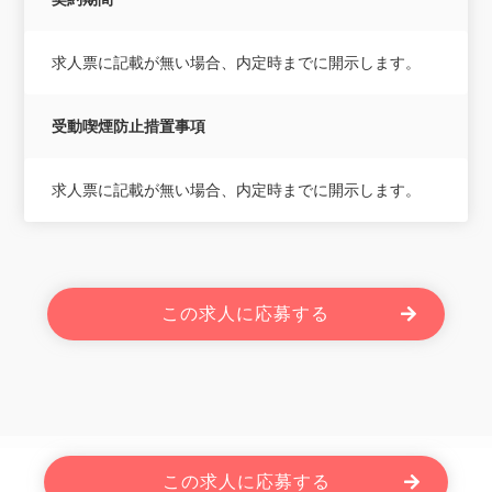
求人票に記載が無い場合、内定時までに開示します。
受動喫煙防止措置事項
求人票に記載が無い場合、内定時までに開示します。
この求人に応募する
Powered By JOBOLE.
この求人に応募する