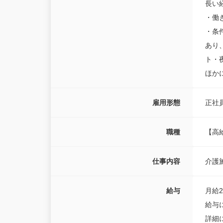
長い
・働
・条
あり
ト・
ほか
雇用形態
正社
職種
【高
仕事内容
介護
給与
月給24
給与
詳細