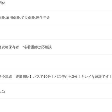
日休
保険,雇用保険,労災保険,厚生年金
師資格保有者 *准看護師は応相談
急今津線 逆瀬川駅】バスで10分！バス停から3分！キレイな施設です
担当