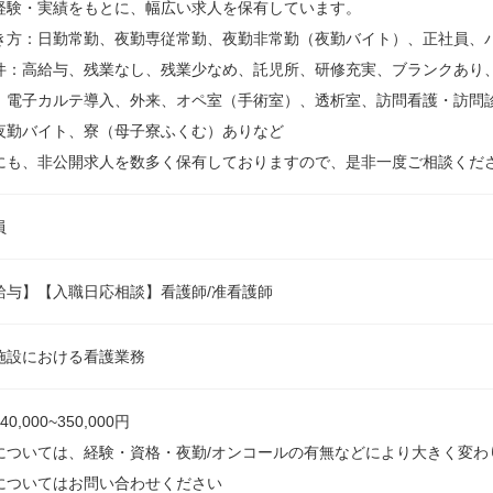
経験・実績をもとに、幅広い求人を保有しています。
き方：日勤常勤、夜勤専従常勤、夜勤非常勤（夜勤バイト）、正社員、
件：高給与、残業なし、残業少なめ、託児所、研修充実、ブランクあり
、電子カルテ導入、外来、オペ室（手術室）、透析室、訪問看護・訪問
夜勤バイト、寮（母子寮ふくむ）ありなど
にも、非公開求人を数多く保有しておりますので、是非一度ご相談くだ
員
給与】【入職日応相談】看護師/准看護師
施設における看護業務
0,000~350,000円
については、経験・資格・夜勤/オンコールの有無などにより大きく変わ
についてはお問い合わせください