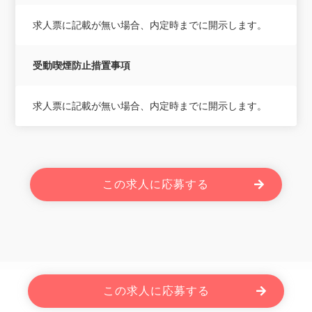
求人票に記載が無い場合、内定時までに開示します。
受動喫煙防止措置事項
求人票に記載が無い場合、内定時までに開示します。
この求人に応募する
Powered By JOBOLE.
この求人に応募する
Copyright © 2026 株式会社ローザス. All Rights Reserved.