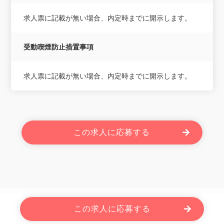
求人票に記載が無い場合、内定時までに開示します。
受動喫煙防止措置事項
求人票に記載が無い場合、内定時までに開示します。
この求人に応募する
Powered By JOBOLE.
この求人に応募する
Copyright © 2026 株式会社ローザス. All Rights Reserved.