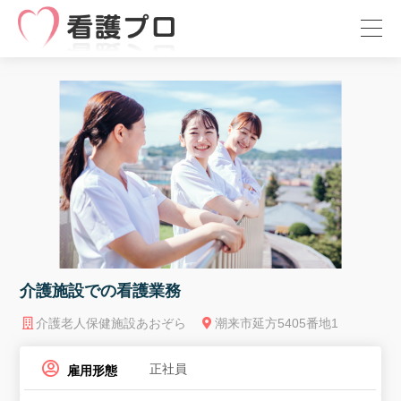
介護施設での看護業務
介護老人保健施設あおぞら
潮来市延方5405番地1
正社員
雇用形態