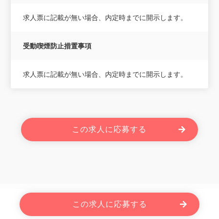
求人票に記載が無い場合、内定時までに開示します。
受動喫煙防止措置事項
求人票に記載が無い場合、内定時までに開示します。
この求人に応募する
Powered By JOBOLE.
この求人に応募する
Copyright © 2026 株式会社ローザス. All Rights Reserved.