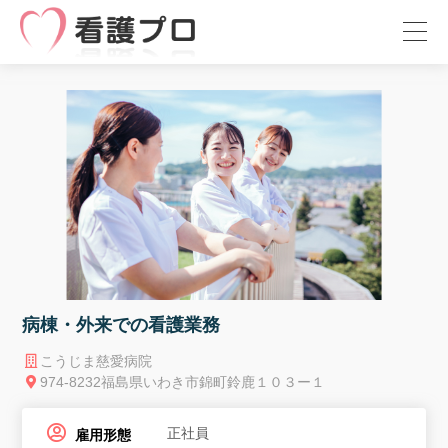
病棟・外来での看護業務
こうじま慈愛病院
974-8232福島県いわき市錦町鈴鹿１０３ー１
正社員
雇用形態