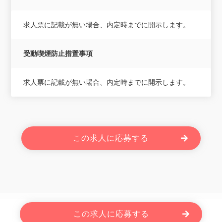
求人票に記載が無い場合、内定時までに開示します。
受動喫煙防止措置事項
求人票に記載が無い場合、内定時までに開示します。
この求人に応募する
Powered By JOBOLE.
この求人に応募する