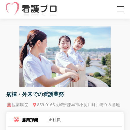
病棟・外来での看護業務
佐藤病院
859-0166長崎県諫早市小長井町井崎９８番地
正社員
雇用形態